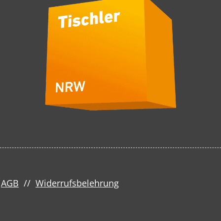
/
AGB
//
Widerrufsbelehrung