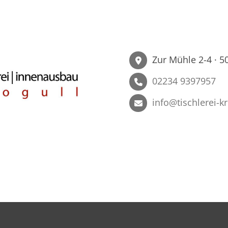
Zur Mühle 2-4 · 5
02234 9397957
info@tischlerei-k