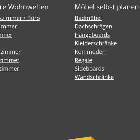
re Wohnwelten
Möbel selbst planen
tszimmer / Büro
Badmöbel
immer
Dachschrägen
mmer
Hängeboards
Kleiderschränke
rzimmer
Kommoden
fzimmer
Regale
zimmer
Sideboards
Wandschränke