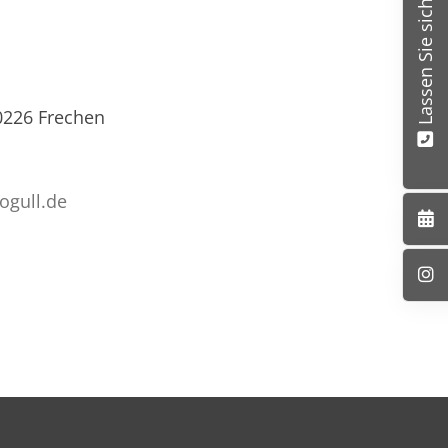
Lassen Sie sich beraten
0226 Frechen
rogull.de