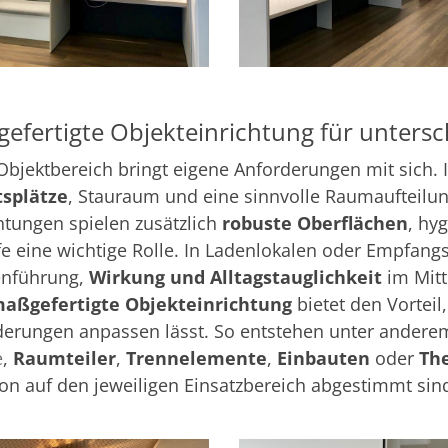
efertigte Objekteinrichtung für unters
Objektbereich bringt eigene Anforderungen mit sich. 
tsplätze
, Stauraum und eine sinnvolle Raumaufteilun
htungen spielen zusätzlich
robuste Oberflächen
, hy
e eine wichtige Rolle. In Ladenlokalen oder Empfan
nführung,
Wirkung und Alltagstauglichkeit
im Mitt
aßgefertigte Objekteinrichtung
bietet den Vorteil
derungen anpassen lässt. So entstehen unter ander
e
,
Raumteiler
,
Trennelemente
,
Einbauten
oder
Th
on auf den jeweiligen Einsatzbereich abgestimmt sin