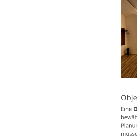
Obje
Eine
O
bewäh
Planun
müsse