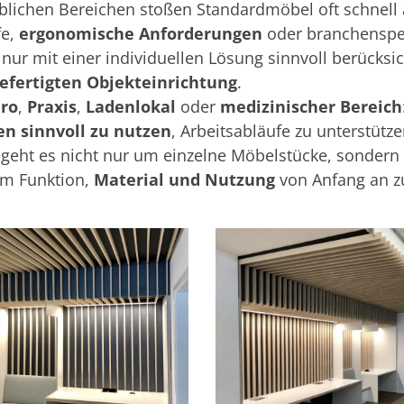
lichen Bereichen stoßen Standardmöbel oft schnell a
fe,
ergonomische Anforderungen
oder branchenspez
 nur mit einer individuellen Lösung sinnvoll berücksic
fertigten Objekteinrichtung
.
ro
,
Praxis
,
Ladenlokal
oder
medizinischer Bereich
en sinnvoll zu nutzen
, Arbeitsabläufe zu unterstüt
 geht es nicht nur um einzelne Möbelstücke, sonder
em Funktion,
Material und Nutzung
von Anfang an z