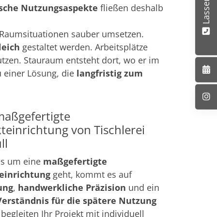
ische Nutzungsaspekte
fließen deshalb
e Raumsituationen sauber umsetzen.
leich
gestaltet werden. Arbeitsplätze
tzen. Stauraum entsteht dort, wo er im
u einer Lösung, die
langfristig zum
maßgefertigte
teinrichtung von Tischlerei
ll
s um eine
maßgefertigte
einrichtung
geht, kommt es auf
ung
,
handwerkliche Präzision
und ein
Verständnis für die spätere Nutzung
 begleiten Ihr Projekt mit individuell