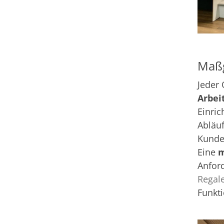
Maßg
Jeder 
Arbei
Einric
Abläuf
Kunde
Eine
m
Anfor
Regal
Funkti