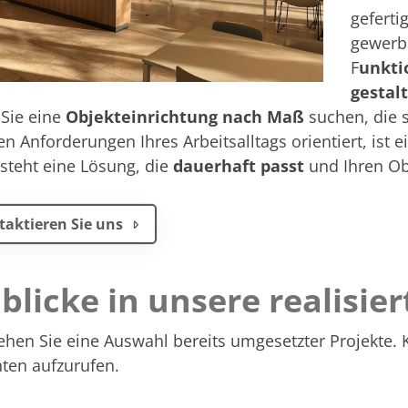
geferti
gewerb
F
unkti
gestal
Sie eine
Objekteinrichtung nach Maß
suchen, die 
n Anforderungen Ihres Arbeitsalltags orientiert, ist e
steht eine Lösung, die
dauerhaft passt
und Ihren Obj
taktieren Sie uns
blicke in unsere realisie
ehen Sie eine Auswahl bereits umgesetzter Projekte. K
ten aufzurufen.