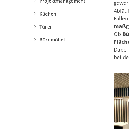
Projektmanagement
gewerb
Abläu
Küchen
Fällen
maßge
Türen
Ob
Bü
Büromöbel
Fläch
Dabei
bei d