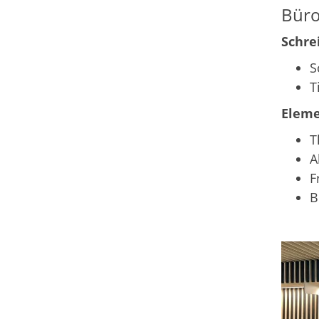
Bür
Schre
S
T
Eleme
T
A
F
B