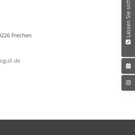
Lassen Sie sich beraten
0226 Frechen
rogull.de