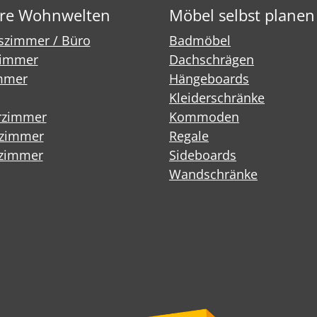
re Wohnwelten
Möbel selbst planen
tszimmer / Büro
Badmöbel
immer
Dachschrägen
mmer
Hängeboards
Kleiderschränke
rzimmer
Kommoden
fzimmer
Regale
zimmer
Sideboards
Wandschränke