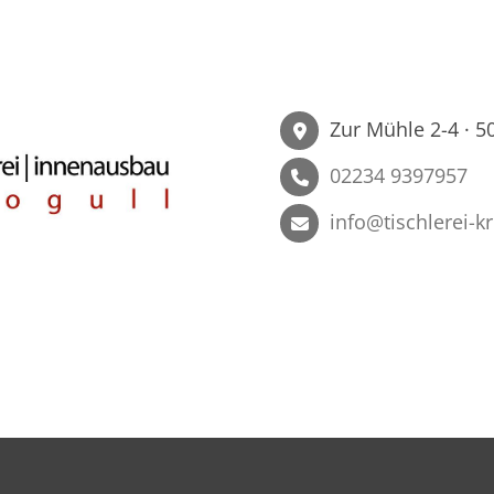
Zur Mühle 2-4 · 5
02234 9397957
info@tischlerei-k