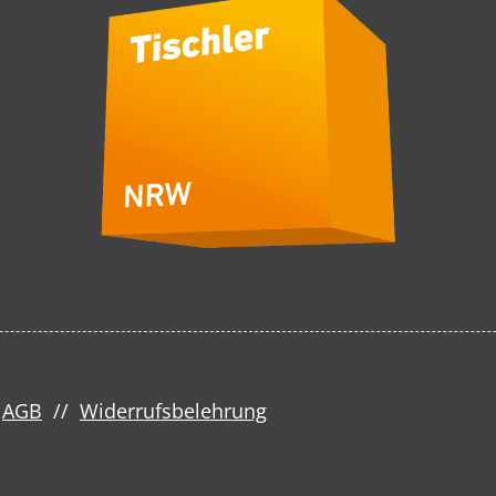
/
AGB
//
Widerrufsbelehrung