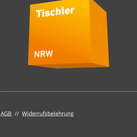
/
AGB
//
Widerrufsbelehrung