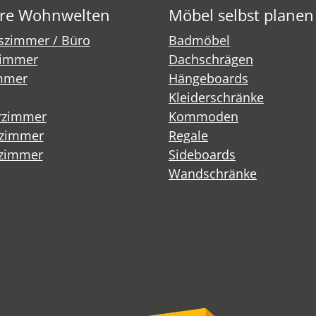
re Wohnwelten
Möbel selbst planen
tszimmer / Büro
Badmöbel
immer
Dachschrägen
mmer
Hängeboards
Kleiderschränke
rzimmer
Kommoden
fzimmer
Regale
zimmer
Sideboards
Wandschränke