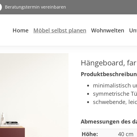
Beratungstermin vereinbaren
Home
Möbel selbst planen
Wohnwelten
Un
Hängeboard, far
Produktbeschreibun
minimalistisch u
symmetrische T
schwebende, leic
Abmessungen des da
Höhe:
40 cm