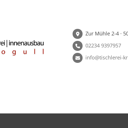
Zur Mühle 2-4 · 5
02234 9397957
info@tischlerei-k