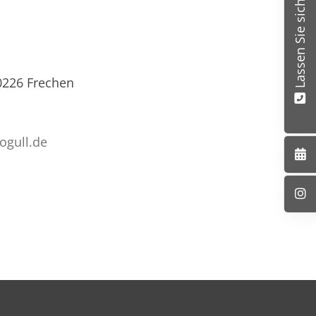
Lassen Sie sich beraten
0226 Frechen
rogull.de