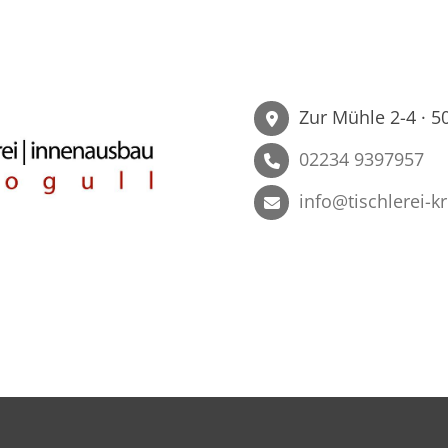
Zur Mühle 2-4 · 5
02234 9397957
info@tischlerei-k