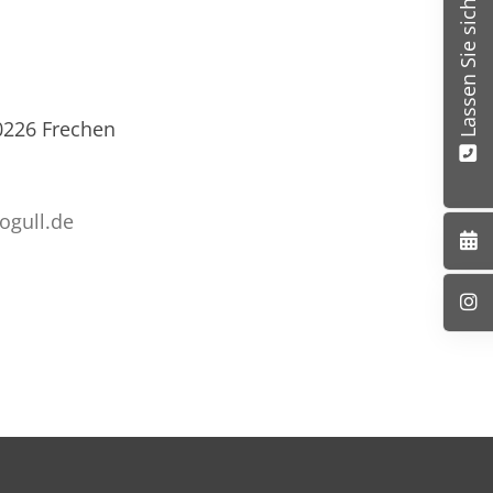
Lassen Sie sich beraten
0226 Frechen
rogull.de