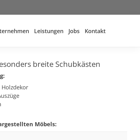
ternehmen
Leistungen
Jobs
Kontakt
esonders breite Schubkästen
g:
s Holzdekor
 Auszüge
n
rgestellten Möbels: