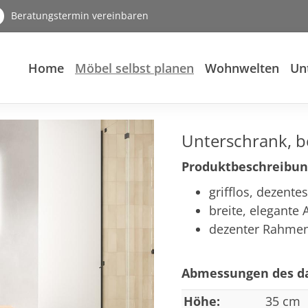
Beratungstermin vereinbaren
Home
Möbel selbst planen
Wohnwelten
Un
Unterschrank, b
Produktbeschreibun
grifflos, dezente
breite, elegante
dezenter Rahme
Abmessungen des da
Höhe:
35 cm