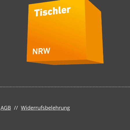
/
AGB
//
Widerrufsbelehrung