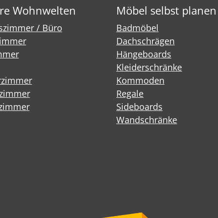
re Wohnwelten
Möbel selbst planen
tszimmer / Büro
Badmöbel
immer
Dachschrägen
mmer
Hängeboards
Kleiderschränke
rzimmer
Kommoden
fzimmer
Regale
zimmer
Sideboards
Wandschränke